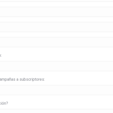
:
campañas a subscriptores:
ción?