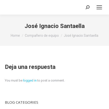
Search:
José Ignacio Santaella
You are here:
Home
Compañero de equipo
José Ignacio Santaella
Deja una respuesta
You must be
logged in
to post a comment.
BLOG CATEGORIES